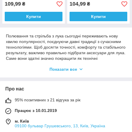
109,99
104,99
₴
₴
Купити
Купити
Полювання та стрільба з лука сьогодні переживають нову
хвилю популярності, поєднуючи давні традиції з сучасними
технологіями. Щоб досягти точності, комфорту та стабільного
результату, важливо правильно підібрати аксесуари для лука.
Саме вони здатні значно покращити як технічні
характеристики стрільби, так і загальне враження від
Показати все
процесу.
До основних елементів належать приціли, стабілізатори,
полички для стріл, релізи та напальчники. Кожен із цих
Про нас
компонентів виконує свою функцію. Наприклад, приціл
допомагає точніше наводитися на ціль, а стабілізатор
зменшує вібрації після пострілу. Завдяки цьому стрілець
95% позитивних з 21 відгука за рік
отримує більш контрольований і передбачуваний результат.
Працює з 10.01.2019
Не менш важливими є якісні стріли та наконечники, які також
входять у категорію аксесуари для лука.
м. Київ
Вибір спорядження залежить від рівня підготовки стрільця та
09100 бульвар Грушевського, 13, Київ, Україна
його цілей. Новачкам варто звернути увагу на базові рішення,