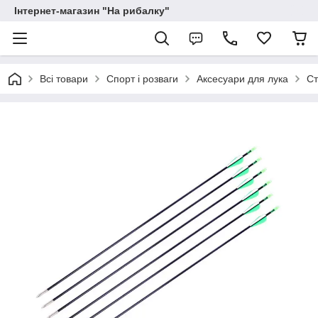
Інтернет-магазин "На рибалку"
Всі товари
Спорт і розваги
Аксесуари для лука
Ст