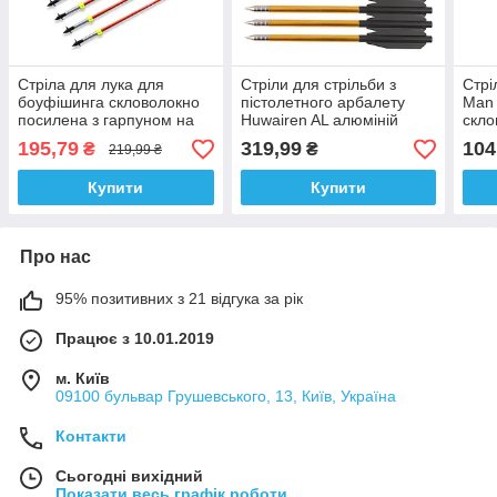
Стріла для лука для
Стріли для стрільби з
Стрі
боуфішинга скловолокно
пістолетного арбалету
Man 
посилена з гарпуном на
Huwairen AL алюміній
скло
кінці
165мм 12шт
195,79
319,99
104
₴
₴
219,99 ₴
Купити
Купити
Про нас
95% позитивних з 21 відгука за рік
Працює з 10.01.2019
м. Київ
09100 бульвар Грушевського, 13, Київ, Україна
Контакти
Сьогодні вихідний
Показати весь графік роботи