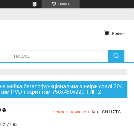
Кошик
Кошик
на мийка багатофункціональна з неірж сталі 304
ійким PVD-покриттям 750х450х220 ТИП 2
9 ₴
Немає в наявності
Код:
CH117ТС
762-77-83