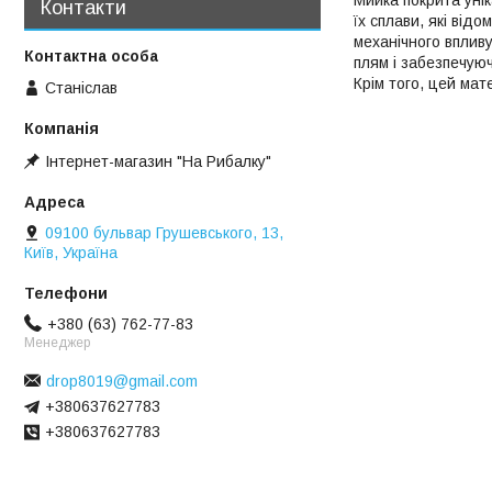
Контакти
їх сплави, які від
механічного впливу
плям і забезпечуюч
Крім того, цей мат
Станіслав
Інтернет-магазин "На Рибалку"
09100 бульвар Грушевського, 13,
Київ, Україна
+380 (63) 762-77-83
Менеджер
drop8019@gmail.com
+380637627783
+380637627783