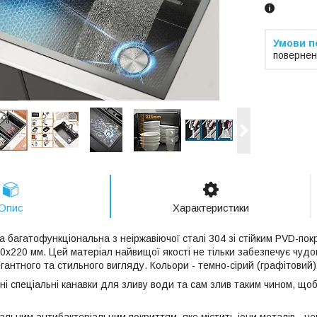
повернен
Опис
Характеристики
а багатофункціональна з неіржавіючої сталі 304 зі стійким PVD-по
х220 мм. Цей матеріал найвищої якості не тільки забезпечує чудову
гантного та стильного вигляду. Кольори - темно-сірий (графітовий)
ні спеціальні канавки для зливу води та сам злив таким чином, що
альним антибактеріальним покриттям, яке містить іони металів - нер