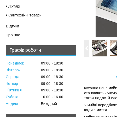
Ліхтарі
Сантехнічні товари
Відгуки
Про нас
Графік роботи
Понеділок
09:00
18:30
Вівторок
09:00
18:30
Середа
09:00
18:30
Четвер
09:00
18:30
Кухонна нано мийк
Пʼятниця
09:00
18:30
становлять 750х450
Субота
10:00
16:00
також надає їй еле
Неділя
Вихідний
У мийці передбаче
води з миття.
Мийка покрита унік