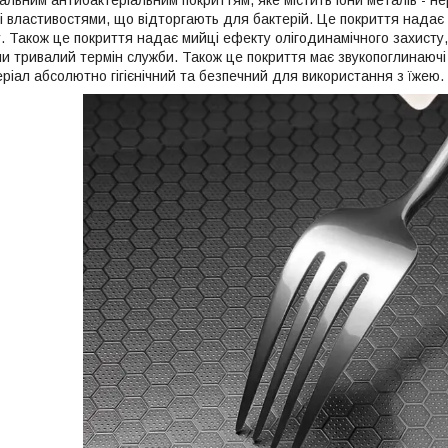
омі властивостями, що відторгають для бактерій. Це покриття надає 
. Також це покриття надає мийці ефекту олігодинамічного захисту, р
и тривалий термін служби. Також це покриття має звукопоглинаючі вл
еріал абсолютно гігієнічний та безпечний для використання з їжею.