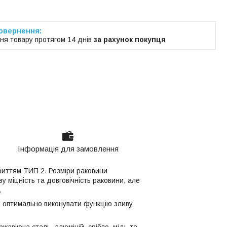
ня товару протягом 14 днів
за рахунок покупця
Інформація для замовлення
криттям ТИП 2. Розміри раковини
 міцність та довговічність раковини, але
.
б оптимально виконувати функцію зливу
жавіюча сталь, алюміній, срібло, мідь та