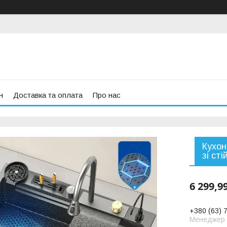
н
Доставка та оплата
Про нас
Кухон
зі ст
6 299,9
+380 (63) 
Менеджер