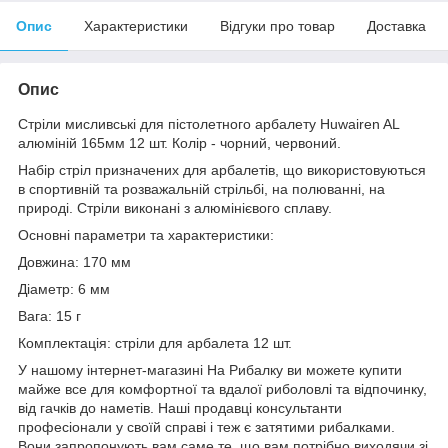
Опис
Характеристики
Відгуки про товар
Доставка
Опис
Стріли мисливські для пістолетного арбалету Huwairen AL
алюміній 165мм 12 шт. Колір - чорний, червоний.
Набір стріл призначених для арбалетів, що використовуються
в спортивній та розважальній стрільбі, на полюванні, на
природі. Стріли виконані з алюмінієвого сплаву.
Основні параметри та характеристики:
Довжина: 170 мм
Діаметр: 6 мм
Вага: 15 г
Комплектація: стріли для арбалета 12 шт.
У нашому інтернет-магазині На Рибалку ви можете купити
майже все для комфортної та вдалої риболовлі та відпочинку,
від гачків до наметів. Наші продавці консультанти
професіонали у своїй справі і теж є затятими рибалками.
Вони запропонують вам саме те, що вам потрібно виходячи зі