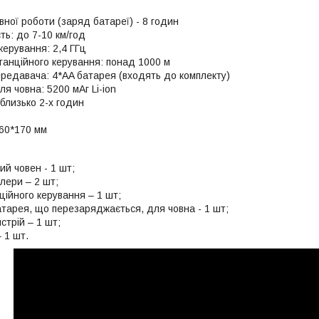
ної роботи (заряд батареї) - 8 годин
ть: до 7-10 км/год
керування: 2,4 ГГц
танційного керування: понад 1000 м
ередавача: 4*AA батарея (входять до комплекту)
я човна: 5200 мАг Li-ion
близько 2-х годин
260*170 мм
й човен - 1 шт;
лери – 2 шт;
ційного керування – 1 шт;
тарея, що перезаряджається, для човна - 1 шт;
стрій – 1 шт;
 1 шт.