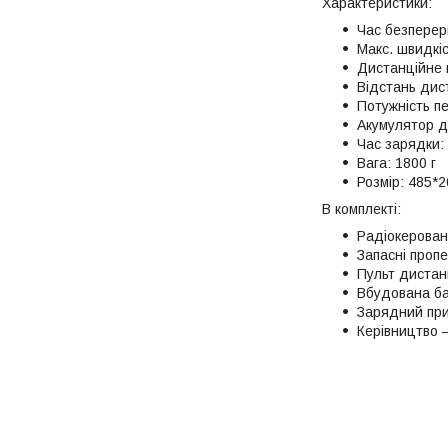
Характеристики:
Час безперерв
Макс. швидкіс
Дистанційне 
Відстань дис
Потужність п
Акумулятор дл
Час зарядки: 
Вага: 1800 г
Розмір: 485*
В комплекті:
Радіокеровани
Запасні пропе
Пульт дистан
Вбудована ба
Зарядний при
Керівництво –