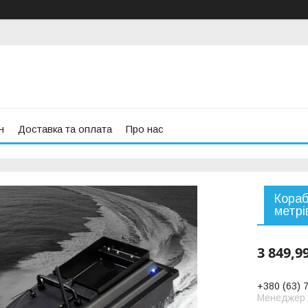
н
Доставка та оплата
Про нас
Кораб
метрі
3 849,9
+380 (63) 
Менеджер