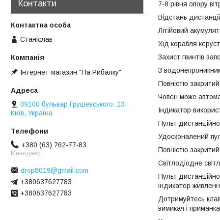
Контакти
7-8 рівня опору віт
Відстань дистанці
Літійовий акумулят
Станіслав
Хід корабля керує
Захист гвинтів за
З водонепроникним
Інтернет-магазин "На Рибалку"
Повністю закритий
Човен може автома
09100 бульвар Грушевського, 13,
Індикатор викорис
Київ, Україна
Пульт дистанційно
Удосконалений пул
+380 (63) 762-77-83
Повністю закритий 
Менеджер
Світлодіодне світ
drop8019@gmail.com
Пульт дистанційно
+380637627783
індикатор живленн
+380637627783
Дотримуйтесь клаві
вимикач і приманка