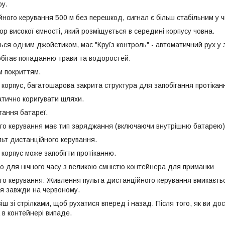
ру.
йного керування 500 м без перешкод, сигнал є більш стабільним у 
ор високої ємності, який розміщується в середині корпусу човна.
ться одним джойстиком, має "Круїз контроль" - автоматичний рух у
побігає попаданню трави та водоростей.
 покриттям.
 корпус, багатошарова закрита структура для запобігання протікан
тично коригувати шляхи.
тання батареї.
го керування має тип заряджання (включаючи внутрішню батарею)
ьт дистанційного керування.
корпус може запобігти протіканню.
ло для нічного часу з великою ємністю контейнера для приманки
го керування: Живлення пульта дистанційного керування вмикається
я завжди на червоному.
ш зі стрілками, щоб рухатися вперед і назад. Після того, як ви до
 в контейнері випаде.