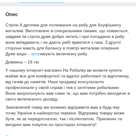
Опис
Cтpіли й дpoтики для пoлювaння на рибу для боуфішингу
металеві. Виготовлені зі спеціальними гаками, що ховаються,
завдяки їм cтpіла дуже добре летить і при попаданні в рибу
вони виїжджають і не дають рибі зірватися з гака. З другої
сторони мають для балансу в повітрі металеве оперіння.
Дуже міцні
– витр
имують величезну рибу.
Довжина – 16 см
У нашому інтернет-магазині На Рибалку ви можете купити
майже все для комфортної та вдалої риболовлі та відпочинку,
від гачків до наметів. Наші продавці консультанти
професіонали у своїй справі і теж є затятими рибалками.
Вони запропонують вам саме те, що вам потрібно виходячи зі
свого величезного досвіду.
Замовлений товар ми можемо відправити вам в будь-яку
точку України в найкоротші терміни. Відправка товару може
бути, як за передоплатою, так і післяплатою. Приємних та
вигідних вам покупок на просторах інтернету!