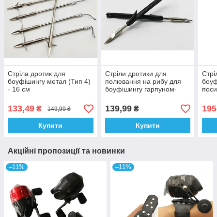
Cтрiлa дрoтик для
Стріли дротики для
Стрі
боуфішингу метал (Тип 4)
полювання на рибу для
боуф
- 16 см
боуфішингу гарпуном-
поси
арбалетом Тип 7 - 16 см
кінці
133,49
139,99
195
₴
₴
149,99 ₴
Купити
Купити
Акційні пропозиції та новинки
–11%
–11%