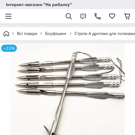
Інтернет-магазин "На рибалку"
Всі товари
Боуфішинг
Cтpіли й дpoтики для пoлювaн
–11%