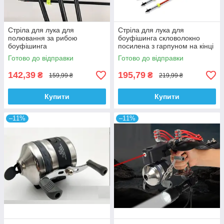
Стріла для лука для
Стріла для лука для
полювання за рибою
боуфішинга скловолокно
боуфішинга
посилена з гарпуном на кінці
Готово до відправки
Готово до відправки
142,39
195,79
₴
₴
159,99 ₴
219,99 ₴
Купити
Купити
–11%
–11%