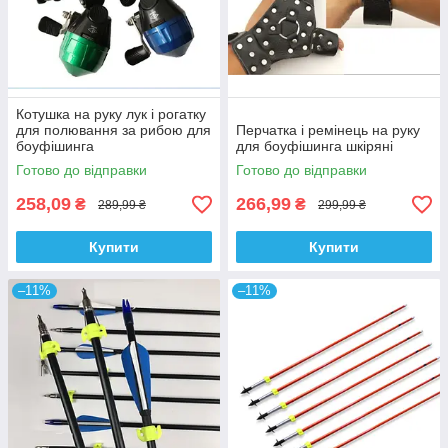
Котушка на руку лук і рогатку
для полювання за рибою для
Перчатка і ремінець на руку
боуфішинга
для боуфішинга шкіряні
Готово до відправки
Готово до відправки
258,09
266,99
₴
₴
289,99 ₴
299,99 ₴
Купити
Купити
–11%
–11%