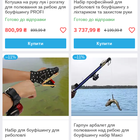
Котушка на руку лук і рогатку
Набір професійний для
для полювання за рибою для
риболовлі та боуфішингу з
боуфішингу PROFI
ліхтариком та захистом руки
Готово до відправки
Готово до відправки
800,99
3 737,99
₴
₴
899,99 ₴
4 199,99 ₴
Купити
Купити
–11%
–11%
Гарпун арбалет для
Набір для боуфішингу для
полювання над рибою для
риболовлі
боуфішингу набір Максі