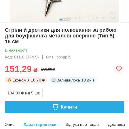
Cтpіли й дpoтики для пoлювaння за рибою
для боуфішинга металеві оперіння (Тип 5) -
16 см
В наявності
Код: CH16 (Тип 5)
Опт і роздріб
151,29
₴
169,99 ₴
Економія
18.70 ₴
Залишилось
10 днів
134,99 ₴
від 5 шт.
Купити
Опис
Характеристики
Відгуки про товар
Доставка