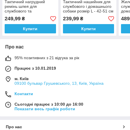
Тактичний нагрудний
Тактичний нашийник для
Жил
ремінь шлея для
службового і домашнього
служ
службового та
собаки розмір L - 42-51 см
дома
домашнього собаки
ручк
249,99
239,99
489
₴
₴
розмір L
Чор
Купити
Купити
Про нас
95% позитивних з 21 відгука за рік
Працює з 10.01.2019
м. Київ
09100 бульвар Грушевського, 13, Київ, Україна
Контакти
Сьогодні працює з 10:00 до 16:00
Показати весь графік роботи
Про нас