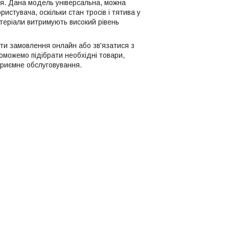
ртя. Дана модель універсальна, можна
истувача, оскільки стан тросів і тятива у
атеріали витримують високий рівень
ити замовлення онлайн або зв'язатися з
оможемо підібрати необхідні товари,
приємне обслуговування.