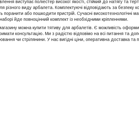
лення виступає поліестер високої якості, стійкий до натягу та те
я різного виду арбалета. Комплектуючі відповідають за безпеку кор
ть поранити або пошкодити пристрій. Сучасні високотехнологічні м
 наборі йде повноцінний комплект із необхідними кріпленнями.
-магазину можна купити тятиву для арбалетів. Є можливість оформ
имати консультацію. Ми з радістю відповімо на всі питання та доп
вання чи стрілянини. У нас вигідні ціни, оперативна доставка та 