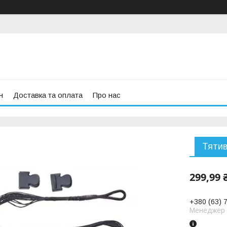
н
Доставка та оплата
Про нас
Тятив
299,99 
+380 (63) 
Менеджер