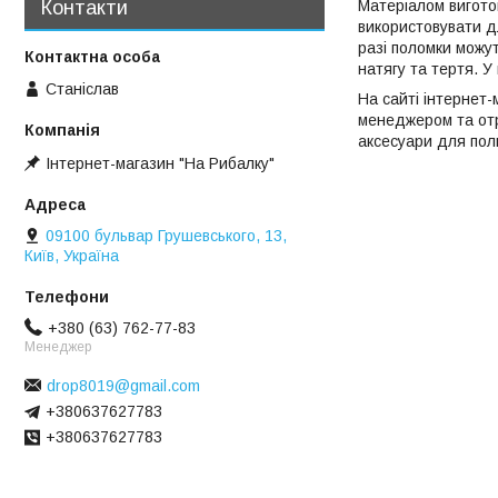
Матеріалом виготов
Контакти
використовувати дл
разі поломки можу
натягу та тертя. У
Станіслав
На сайті інтернет
менеджером та отр
аксесуари для полю
Інтернет-магазин "На Рибалку"
09100 бульвар Грушевського, 13,
Київ, Україна
+380 (63) 762-77-83
Менеджер
drop8019@gmail.com
+380637627783
+380637627783