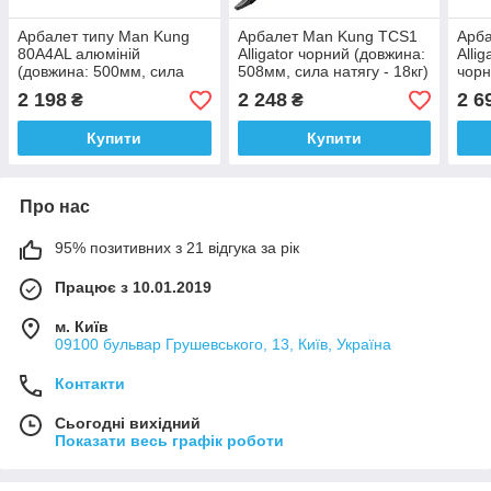
Арбалет типу Man Kung
Арбалет Man Kung TCS1
Арб
80A4AL алюміній
Alligator чорний (довжина:
Alli
(довжина: 500мм, сила
508мм, сила натягу - 18кг)
чорн
натягу - 18 кг)
сила
2 198
2 248
2 6
₴
₴
Купити
Купити
Про нас
95% позитивних з 21 відгука за рік
Працює з 10.01.2019
м. Київ
09100 бульвар Грушевського, 13, Київ, Україна
Контакти
Сьогодні вихідний
Показати весь графік роботи