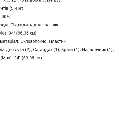
тів (5.4 кг)
: 60%
ція: Підходить для правшів
le): 34“ (86.36 см)
матеріал: Скловолокно, Пластик
ла для лука (2), Сагайдак (1), Краги (1), Напалечник (1),
Max): 24" (60.96 см)