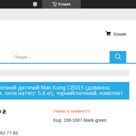
Кошик
Кошик
лочний дитячий Man Kung CB015 (довжина:
, сила натягу: 5,6 кг), чорний/зелений, комплект
9 ₴
Немає в наявності
Код:
199-1007-black-green
762-77-83