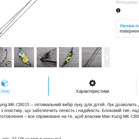
Менеджер
повернен
Опис
Характеристики
ung MK-CB015 – оптимальний вибір луку для дітей. Лук дозволить д
а з пластику, що забезпечить легкість і надійність. Блоковий тип, на
виготовлення – все спрямоване на те, щоб власник Man Kung MK-CB
 м/с: 22 (75 кадрів в секунду)