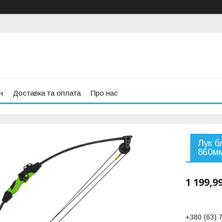
н
Доставка та оплата
Про нас
Лук б
860мм
1 199,9
+380 (63) 