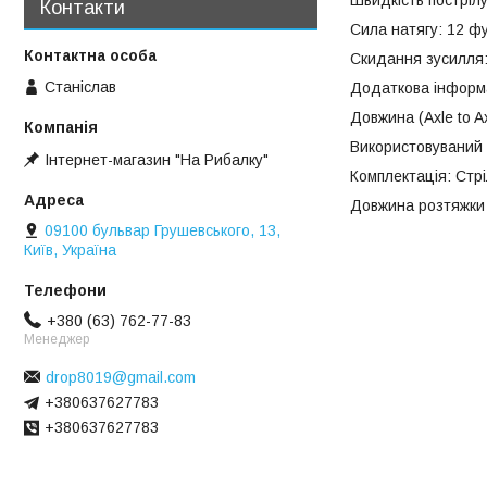
Контакти
Сила натягу: 12 фун
Скидання зусилля
Станіслав
Додаткова інформа
Довжина (Axle to Ax
Використовуваний 
Інтернет-магазин "На Рибалку"
Комплектація: Стрі
Довжина розтяжки (
09100 бульвар Грушевського, 13,
Київ, Україна
+380 (63) 762-77-83
Менеджер
drop8019@gmail.com
+380637627783
+380637627783